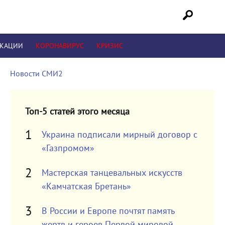
ИКАЦИИ
КОРОНАВИРУС
КРИЗИС
Новости СМИ2
Топ-5 статей этого месяца
Украина подписали мирный договор с
«Газпромом»
Мастерская танцевальных искусств
«Камчатская Бретань»
В России и Европе почтят память
жертв и героев Первой мировой