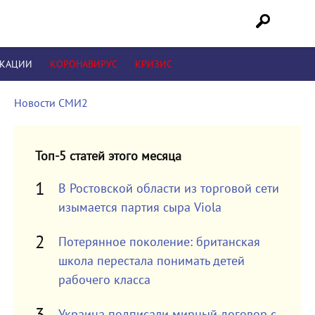
ИКАЦИИ
КОРОНАВИРУС
КРИЗИС
Новости СМИ2
Топ-5 статей этого месяца
В Ростовской области из торговой сети
изымается партия сыра Viola
Потерянное поколение: британская
школа перестала понимать детей
рабочего класса
Украина подписали мирный договор с