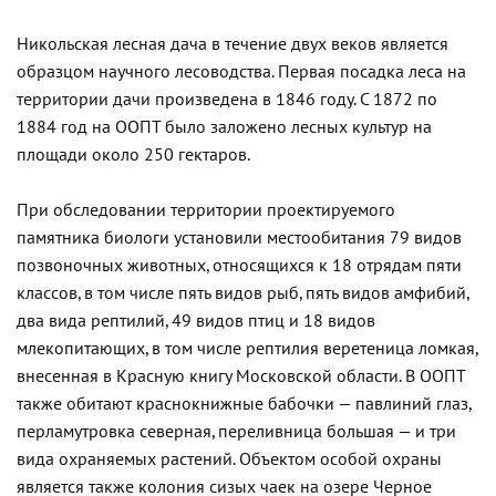
Никольская лесная дача в течение двух веков является
образцом научного лесоводства. Первая посадка леса на
территории дачи произведена в 1846 году. С 1872 по
1884 год на ООПТ было заложено лесных культур на
площади около 250 гектаров.
При обследовании территории проектируемого
памятника биологи установили местообитания 79 видов
позвоночных животных, относящихся к 18 отрядам пяти
классов, в том числе пять видов рыб, пять видов амфибий,
два вида рептилий, 49 видов птиц и 18 видов
млекопитающих, в том числе рептилия веретеница ломкая,
внесенная в Красную книгу Московской области. В ООПТ
также обитают краснокнижные бабочки — павлиний глаз,
перламутровка северная, переливница большая — и три
вида охраняемых растений. Объектом особой охраны
является также колония сизых чаек на озере Черное