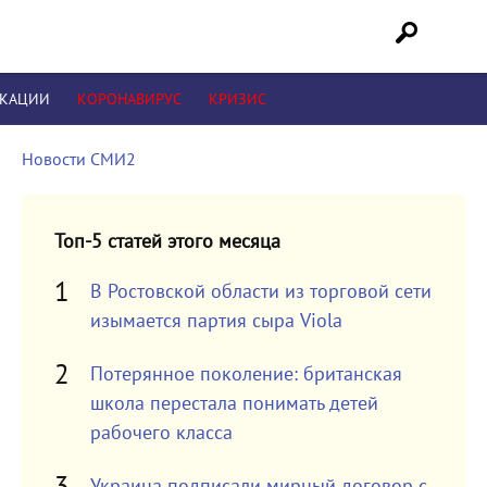
ИКАЦИИ
КОРОНАВИРУС
КРИЗИС
Новости СМИ2
Топ-5 статей этого месяца
В Ростовской области из торговой сети
изымается партия сыра Viola
Потерянное поколение: британская
школа перестала понимать детей
рабочего класса
Украина подписали мирный договор с