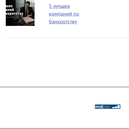
5 лучших
компаний по
банкротству