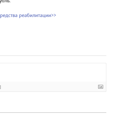
убль.
средства реабилитации>>
]