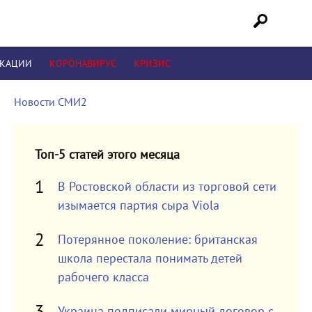
ИКАЦИИ
КОРОНАВИРУС
КРИЗИС
Новости СМИ2
Топ-5 статей этого месяца
В Ростовской области из торговой сети
изымается партия сыра Viola
Потерянное поколение: британская
школа перестала понимать детей
рабочего класса
Украина подписали мирный договор с