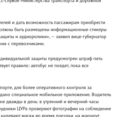
сс-службе Министерства транспорта и дорожной
телей и дать возможность пассажирам приобрести
а должны быть размещены информационные стикеры
ащиты и аудиоролики», — заявил вице-губернатор
ния с перевозчиками.
индивидуальной защиты предусмотрен штраф пять
вует правило: автобус не поедет, пока все
орте, для более оперативного контроля за
дано специальное мобильное приложение. Водитель
е дважды в день: в утренний и вечерний часы
отрудники ЦУРа проверяют фотографии на соблюдение
надевают маски во время поездки, на маршрут