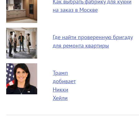
Как выбрать фабрику для кухни
на заказ в Москве
Где найти проверенную бригаду
для ремонта квартиры
Трамп
добивает
Никки
Хейли