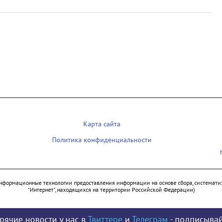
Карта сайта
Политика конфиденциальности
нформационные технологии предоставления информации на основе сбора, систематиз
"Интернет", находящихся на территории Российской Федерации)
рячие новости у нас в
Твиттере
и
Телеграм
- подписывай