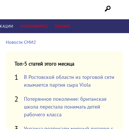
ИКАЦИИ
КОРОНАВИРУС
КРИЗИС
Новости СМИ2
Топ-5 статей этого месяца
В Ростовской области из торговой сети
изымается партия сыра Viola
Потерянное поколение: британская
школа перестала понимать детей
рабочего класса
Украина подписали мирный договор с