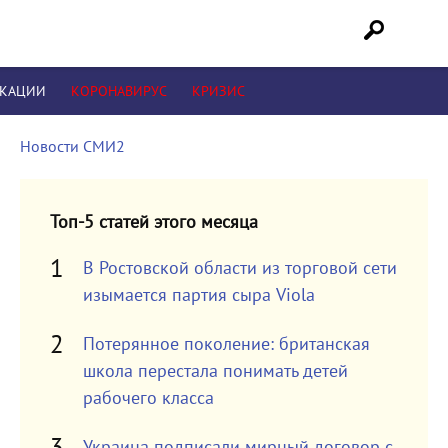
ИКАЦИИ
КОРОНАВИРУС
КРИЗИС
Новости СМИ2
Топ-5 статей этого месяца
В Ростовской области из торговой сети
изымается партия сыра Viola
Потерянное поколение: британская
школа перестала понимать детей
рабочего класса
Украина подписали мирный договор с