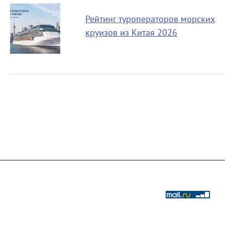
Рейтинг туроператоров морских
круизов из Китая 2026