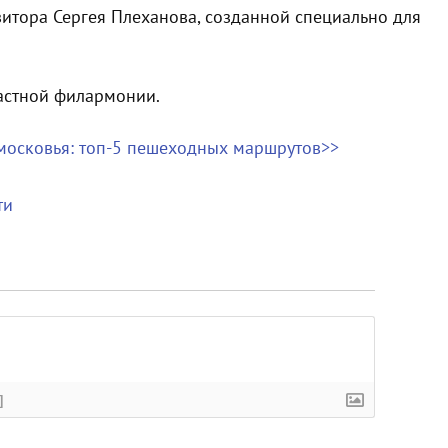
зитора Сергея Плеханова, созданной специально для
астной филармонии.
московья: топ-5 пешеходных маршрутов>>
ти
]