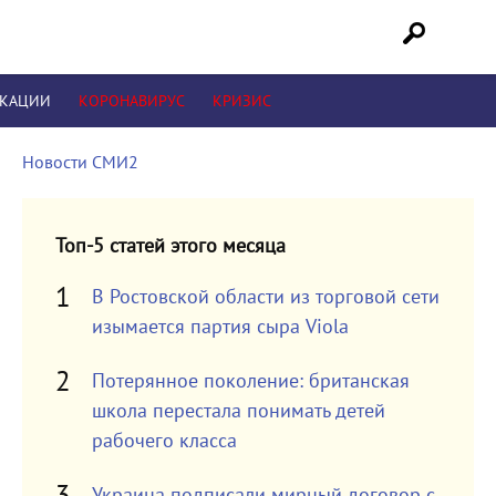
ИКАЦИИ
КОРОНАВИРУС
КРИЗИС
Новости СМИ2
Топ-5 статей этого месяца
В Ростовской области из торговой сети
изымается партия сыра Viola
Потерянное поколение: британская
школа перестала понимать детей
рабочего класса
Украина подписали мирный договор с