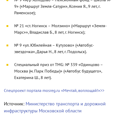
№ 9 «м/р Холодово – Пенсионный фонд – Школа №
9» («Маршрут Земля-Сатурн», Ксения Я., 9 лет, г.
Раменское);
№ 21 «ст. Ногинск – Молзино» («Маршрут «Земля-
Марс»», Владислав Б., 8 лет, г. Ногинск);
№ 9 «ул. Юбилейная – Кутузово» («Автобус-
звездочка», Дарья Н., 8 лет, г. Подольск).
Специальный приз от TMG: № 339 «Одинцово –
Москва (м. Парк Победы)» («Автобус будущего»,
Екатерина Ш., 8 лет).
Спецпроект портала mosreg.ru «Мечтай, воплощай!»>>
Источник:
Министерство транспорта и дорожной
инфраструктуры Московской области