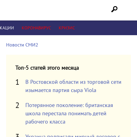
ИКАЦИИ
КОРОНАВИРУС
КРИЗИС
Новости СМИ2
Топ-5 статей этого месяца
В Ростовской области из торговой сети
изымается партия сыра Viola
Потерянное поколение: британская
школа перестала понимать детей
рабочего класса
Украина подписали мирный договор с