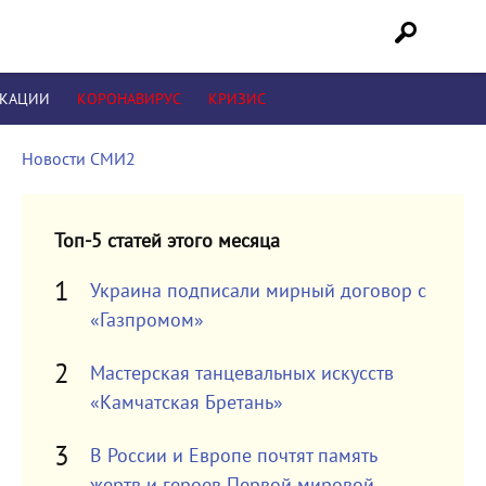
ИКАЦИИ
КОРОНАВИРУС
КРИЗИС
Новости СМИ2
Топ-5 статей этого месяца
Украина подписали мирный договор с
«Газпромом»
Мастерская танцевальных искусств
«Камчатская Бретань»
В России и Европе почтят память
жертв и героев Первой мировой