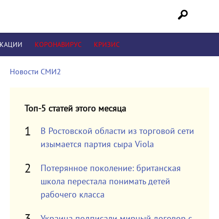
ИКАЦИИ
КОРОНАВИРУС
КРИЗИС
Новости СМИ2
Топ-5 статей этого месяца
В Ростовской области из торговой сети
изымается партия сыра Viola
Потерянное поколение: британская
школа перестала понимать детей
рабочего класса
Украина подписали мирный договор с