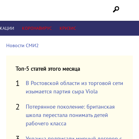
ИКАЦИИ
КОРОНАВИРУС
КРИЗИС
Новости СМИ2
Топ-5 статей этого месяца
В Ростовской области из торговой сети
изымается партия сыра Viola
Потерянное поколение: британская
школа перестала понимать детей
рабочего класса
Украина подписали мирный договор с