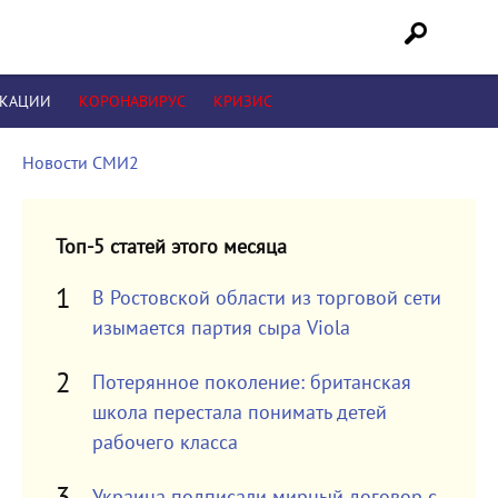
ИКАЦИИ
КОРОНАВИРУС
КРИЗИС
Новости СМИ2
Топ-5 статей этого месяца
В Ростовской области из торговой сети
изымается партия сыра Viola
Потерянное поколение: британская
школа перестала понимать детей
рабочего класса
Украина подписали мирный договор с