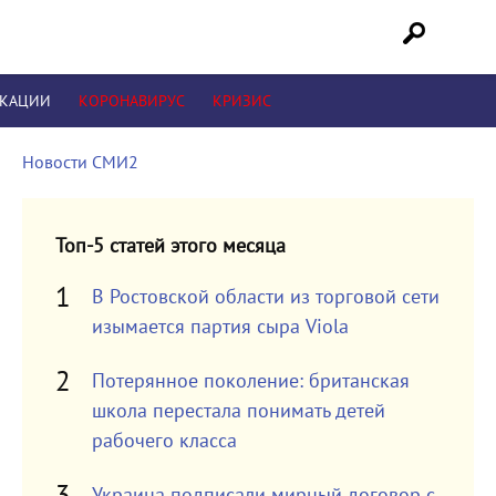
ИКАЦИИ
КОРОНАВИРУС
КРИЗИС
Новости СМИ2
Топ-5 статей этого месяца
В Ростовской области из торговой сети
изымается партия сыра Viola
Потерянное поколение: британская
школа перестала понимать детей
рабочего класса
Украина подписали мирный договор с