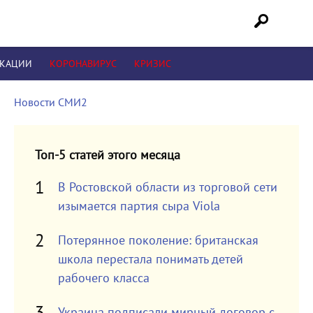
ИКАЦИИ
КОРОНАВИРУС
КРИЗИС
Новости СМИ2
Топ-5 статей этого месяца
В Ростовской области из торговой сети
изымается партия сыра Viola
Потерянное поколение: британская
школа перестала понимать детей
рабочего класса
Украина подписали мирный договор с