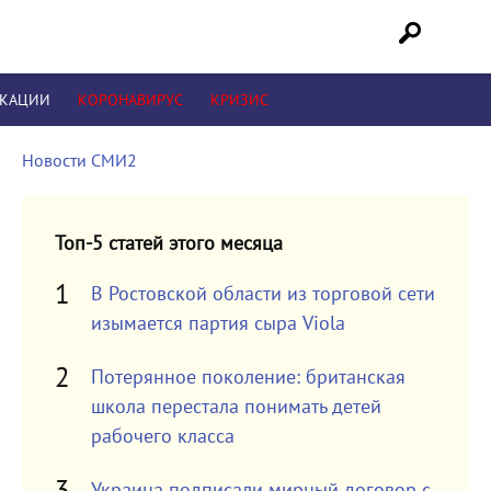
ИКАЦИИ
КОРОНАВИРУС
КРИЗИС
Новости СМИ2
Топ-5 статей этого месяца
В Ростовской области из торговой сети
изымается партия сыра Viola
Потерянное поколение: британская
школа перестала понимать детей
рабочего класса
Украина подписали мирный договор с