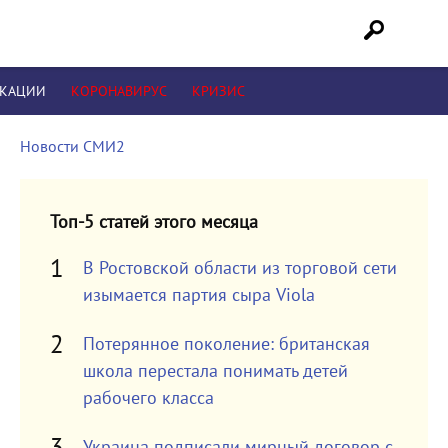
ИКАЦИИ
КОРОНАВИРУС
КРИЗИС
Новости СМИ2
Топ-5 статей этого месяца
В Ростовской области из торговой сети
изымается партия сыра Viola
Потерянное поколение: британская
школа перестала понимать детей
рабочего класса
Украина подписали мирный договор с