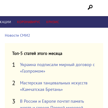
ИКАЦИИ
КОРОНАВИРУС
КРИЗИС
Новости СМИ2
Топ-5 статей этого месяца
Украина подписали мирный договор с
«Газпромом»
Мастерская танцевальных искусств
«Камчатская Бретань»
В России и Европе почтят память
жертв и героев Первой мировой