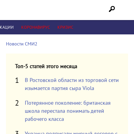
ИКАЦИИ
КОРОНАВИРУС
КРИЗИС
Новости СМИ2
Топ-5 статей этого месяца
В Ростовской области из торговой сети
изымается партия сыра Viola
Потерянное поколение: британская
школа перестала понимать детей
рабочего класса
Украина подписали мирный договор с