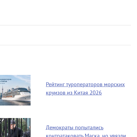
Рейтинг туроператоров морских
круизов из Китая 2026
Демократы попытались
контратаковать Маска, но увязли