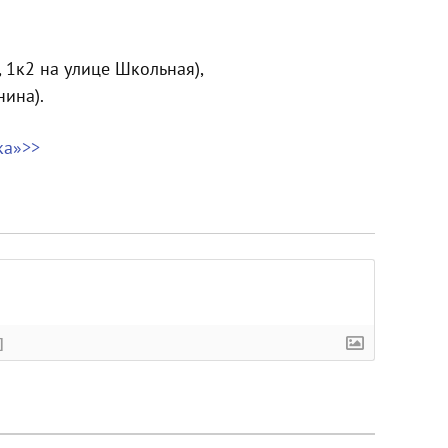
 1к2 на улице Школьная),
нина).
ка»>>
]