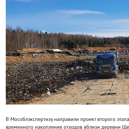
В Мособлэкспертизу направили проект второго этап
временного накопления отходов вблизи деревни Щел