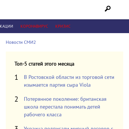
ИКАЦИИ
КОРОНАВИРУС
КРИЗИС
Новости СМИ2
Топ-5 статей этого месяца
В Ростовской области из торговой сети
изымается партия сыра Viola
Потерянное поколение: британская
школа перестала понимать детей
рабочего класса
Украина подписали мирный договор с