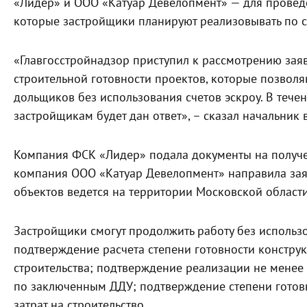
«Лидер» и ООО «Катуар Девелопмент» — для проведе
которые застройщики планируют реализовывать по с
«Главгосстройнадзор приступил к рассмотрению зая
строительной готовности проектов, которые позвол
дольщиков без использования счетов эскроу. В тече
застройщикам будет дан ответ», – сказал начальник 
Компания ФСК «Лидер» подала документы на получен
компания ООО «Катуар Девелопмент» направила заяв
объектов ведется на территории Московской области
Застройщики смогут продолжить работу без использо
подтверждение расчета степени готовности констру
строительства; подтверждение реализации не мен
по заключенным ДДУ; подтверждение степени готовн
затрат на строительство.