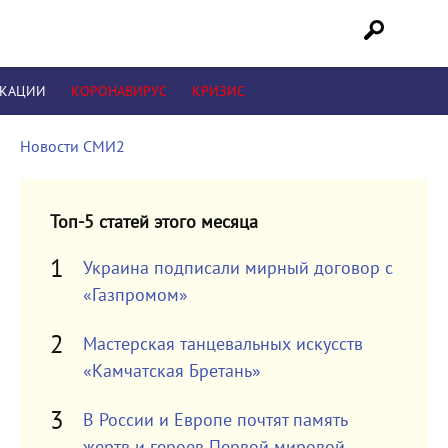
ИКАЦИИ
КОРОНАВИРУС
КРИЗИС
Новости СМИ2
Топ-5 статей этого месяца
Украина подписали мирный договор с
«Газпромом»
Мастерская танцевальных искусств
«Камчатская Бретань»
В России и Европе почтят память
жертв и героев Первой мировой