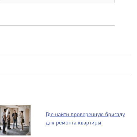
Где найти проверенную бригаду
для ремонта квартиры