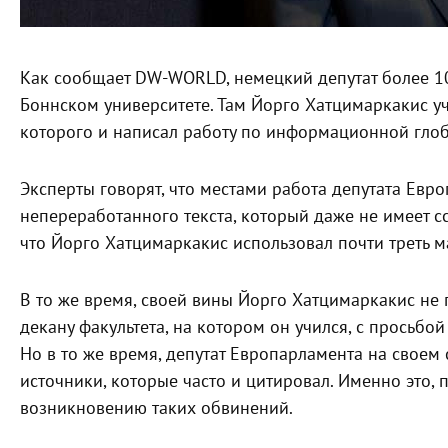
Как сообщает DW-WORLD, немецкий депутат более 10
Боннском университете. Там Йорго Хатцимаркакис у
которого и написал работу по информационной гло
Эксперты говорят, что местами работа депутата Евр
непереработанного текста, который даже не имеет с
что Йорго Хатцимаркакис использовал почти треть м
В то же время, своей вины Йорго Хатцимаркакис не 
декану факультета, на котором он учился, с просьбо
Но в то же время, депутат Европарламента на своем 
источники, которые часто и цитировал. Именно это, 
возникновению таких обвинений.