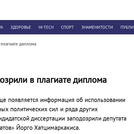
РА
ЗДОРОВЬЕ
HI-TECH
СПОРТ
ЗНАМЕНИТОСТИ
ПУБЛ
 плагиате диплома
озрили в плагиате диплома
аще появляется информация об использовании
ых политических сил и ряда других
андидатской диссертации заподозрили депутата
атов» Йорго Хатцимаркакиса.