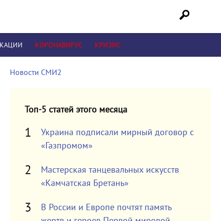
ИКАЦИИ
КОРОНАВИРУС
КРИЗИС
Новости СМИ2
Топ-5 статей этого месяца
Украина подписали мирный договор с
«Газпромом»
Мастерская танцевальных искусств
«Камчатская Бретань»
В России и Европе почтят память
жертв и героев Первой мировой