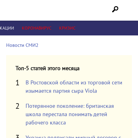
ИКАЦИИ
КОРОНАВИРУС
КРИЗИС
Новости СМИ2
Топ-5 статей этого месяца
В Ростовской области из торговой сети
изымается партия сыра Viola
Потерянное поколение: британская
школа перестала понимать детей
рабочего класса
Украина подписали мирный договор с