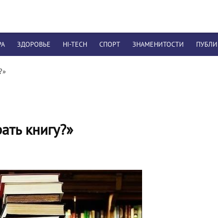
РА
ЗДОРОВЬЕ
HI-TECH
СПОРТ
ЗНАМЕНИТОСТИ
ПУБЛ
?»
ать книгу?»