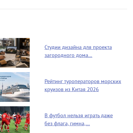
Студии дизайна для проекта
загородного дома…
Рейтинг туроператоров морских
круизов из Китая 2026
В футбол нельзя играть даже
без флага, гимна,…