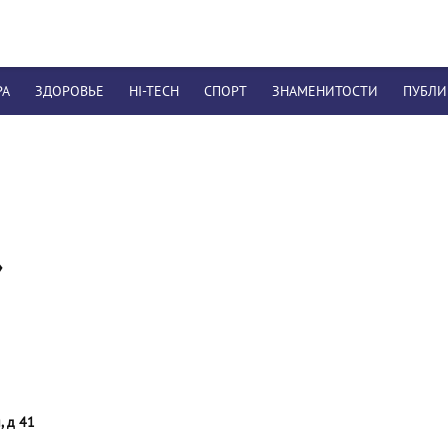
РА
ЗДОРОВЬЕ
HI-TECH
СПОРТ
ЗНАМЕНИТОСТИ
ПУБЛ
»
, д 41