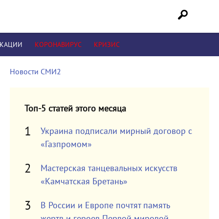
ИКАЦИИ
КОРОНАВИРУС
КРИЗИС
Новости СМИ2
Топ-5 статей этого месяца
Украина подписали мирный договор с
«Газпромом»
Мастерская танцевальных искусств
«Камчатская Бретань»
В России и Европе почтят память
жертв и героев Первой мировой