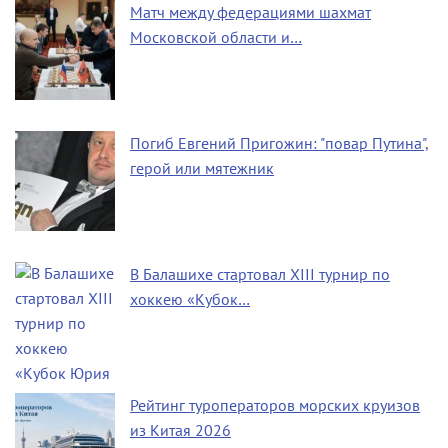
Матч между федерациями шахмат
Московской области и…
Погиб Евгений Пригожин: "повар Путина",
герой или мятежник
В Балашихе стартовал XIII турнир по
хоккею «Кубок…
Рейтинг туроператоров морских круизов
из Китая 2026