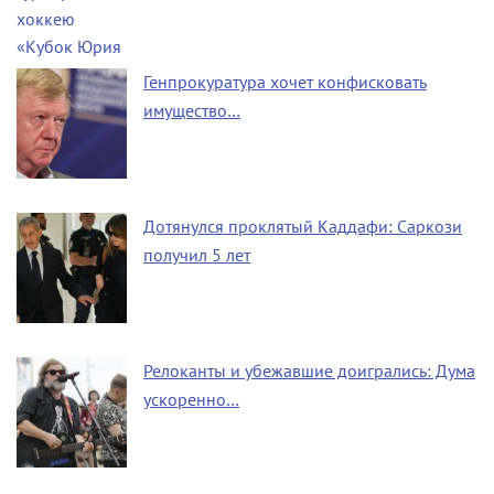
Генпрокуратура хочет конфисковать
имущество…
Дотянулся проклятый Каддафи: Саркози
получил 5 лет
Релоканты и убежавшие доигрались: Дума
ускоренно…