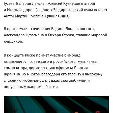
Гусева, Валерия Ланская, Алексей Кузнецов (гитара)
и Игорь Федоров (кларнет). За дирижерский пульт встанет
Антти Мартин Риссанен (Финляндия).
В программе – сочинения Вадима Людвиковского,
Александра Цфасмана и Оскара Строка, ставшие мировой
классикой.
В концерте также примет участие биг-бенд
выдающегося советского и российского музыканта,
композитора, дирижера, саксофониста Георгия
Гараняна. Во многом благодаря его таланту и высокому
служению любимому делу джаз стал любимым и
популярным жанром в России.