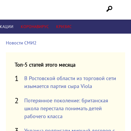
ИКАЦИИ
КОРОНАВИРУС
КРИЗИС
Новости СМИ2
Топ-5 статей этого месяца
В Ростовской области из торговой сети
изымается партия сыра Viola
Потерянное поколение: британская
школа перестала понимать детей
рабочего класса
Украина подписали мирный договор с