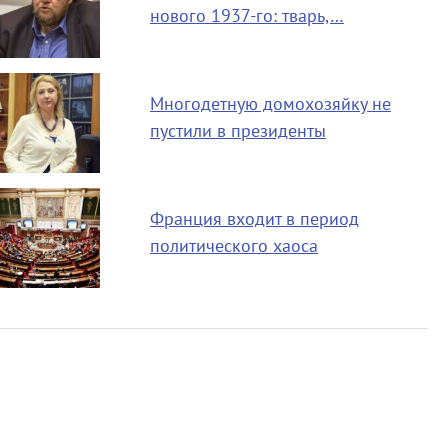
нового 1937-го: тварь,…
Многодетную домохозяйку не
пустили в президенты
Франция входит в период
политического хаоса