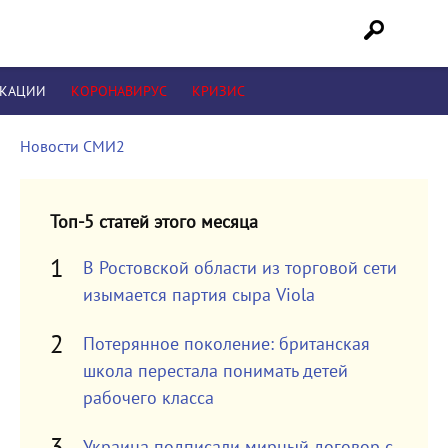
ИКАЦИИ
КОРОНАВИРУС
КРИЗИС
Новости СМИ2
Топ-5 статей этого месяца
В Ростовской области из торговой сети
изымается партия сыра Viola
Потерянное поколение: британская
школа перестала понимать детей
рабочего класса
Украина подписали мирный договор с