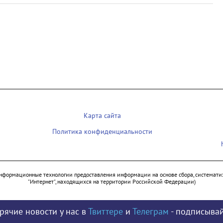
Карта сайта
Политика конфиденциальности
нформационные технологии предоставления информации на основе сбора, систематиз
"Интернет", находящихся на территории Российской Федерации)
рячие новости у нас в
Твиттере
и
Телеграм
- подписывай
© 2009 - 2026