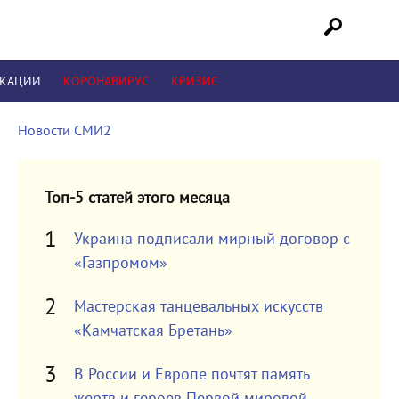
ИКАЦИИ
КОРОНАВИРУС
КРИЗИС
Новости СМИ2
Топ-5 статей этого месяца
Украина подписали мирный договор с
«Газпромом»
Мастерская танцевальных искусств
«Камчатская Бретань»
В России и Европе почтят память
жертв и героев Первой мировой