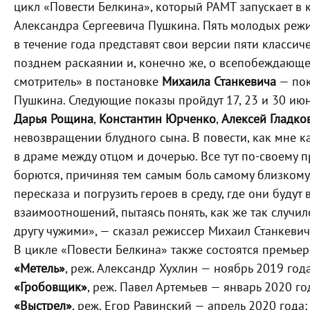
цикл «Повести Белкина», который РАМТ запускает в 
Александра Сергеевича Пушкина. Пять молодых режи
в течение года представят свои версии пяти классич
позднем раскаянии и, конечно же, о всепобеждающе
смотритель» в постановке
Михаила Станкевича
— пок
Пушкина. Следующие показы пройдут 17, 23 и 30 июн
Дарья Рощина
,
Константин Юрченко
,
Алексей Гладко
невозвращении блудного сына. В повести, как мне каж
в драме между отцом и дочерью. Все тут по-своему п
борются, причиняя тем самым боль самому близкому 
пересказа и погрузить героев в среду, где они будут
взаимоотношений, пытаясь понять, как же так случил
другу чужими», — сказал режиссер Михаил Станкевич
В цикле «Повести Белкина» также состоятся премьер
«Метель»
, реж. Александр Хухлин — ноябрь 2019 года
«Гробовщик»
, реж. Павел Артемьев — январь 2020 го
«Выстрел»
, реж. Егор Равинский — апрель 2020 года;