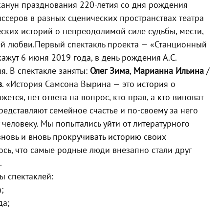
канун празднования 220-летия со дня рождения
ссеров в разных сценических пространствах театра
еских историй о непреодолимой силе судьбы, мести,
й любви.
Первый спектакль проекта — «Станционный
ажут 6 июня 2019 года, в день рождения А.С.
я. В спектакле заняты:
Олег Зима
,
Марианна Ильина
/
в
.
«История Самсона Вырина — это история о
ется, нет ответа на вопрос, кто прав, а кто виноват
редставляют семейное счастье и по-своему за него
человеку. Мы попытались уйти от литературного
 вновь и вновь прокручивать историю своих
ось, что самые родные люди внезапно стали друг
.
ы спектаклей:
;
да;