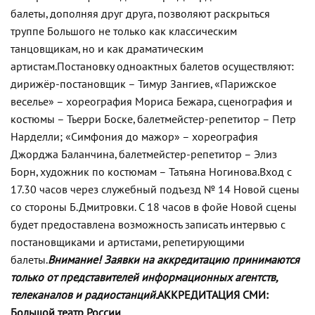
балеты, дополняя друг друга, позволяют раскрыться
труппе Большого не только как классическим
танцовщикам, но и как драматическим
артистам.
Постановку одноактных балетов осуществляют:
дирижёр-постановщик – Тимур Зангиев, «Парижское
веселье» – хореография Мориса Бежара, сценография и
костюмы – Тьерри Боске, балетмейстер-репетитор – Петр
Нарделли; «Симфония до мажор» – хореография
Джорджа Баланчина, балетмейстер-репетитор – Элиз
Борн, художник по костюмам – Татьяна Ногинова.
Вход с
17.30 часов через служебный подъезд № 14 Новой сцены
со стороны Б.Дмитровки. С 18 часов в фойе Новой сцены
будет предоставлена возможность записать интервью с
постановщиками и артистами, репетирующими
балеты.
Внимание! Заявки на аккредитацию принимаются
только от представителей информационных агентств,
телеканалов и радиостанций.
АККРЕДИТАЦИЯ СМИ:
Большой театр России