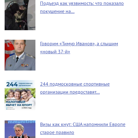
Подъезд как уязвимость: что показало
покушение на…
Говорим «Тимур Иванов», а слышим
«новый 37-й»
244 подмосковные спортивные
организации предоставят…
Визы как кнут: США напомнили Европе
старое правило