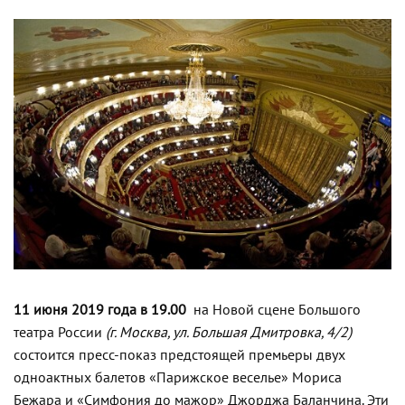
11 июня 2019 года в 19.00
на Новой сцене Большого
театра России
(г. Москва, у
л. Большая Дмитровка, 4/2)
состоится пресс-показ предстоящей премьеры двух
одноактных балетов «Парижское веселье» Мориса
Бежара и «Симфония до мажор» Джорджа Баланчина. Эти