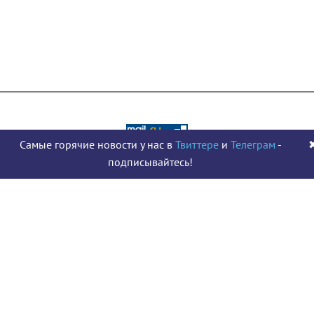
Самые горячие новости у нас в
Твиттере
и
Телеграм
-
Карта сайта
подписывайтесь!
Политика конфиденциальности
hello@mediacratia.ru