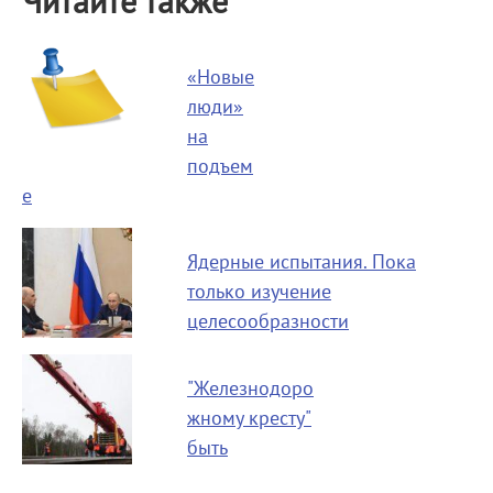
Читайте также
«Новые
люди»
на
подъем
е
Ядерные испытания. Пока
только изучение
целесообразности
"Железнодоро
жному кресту"
быть