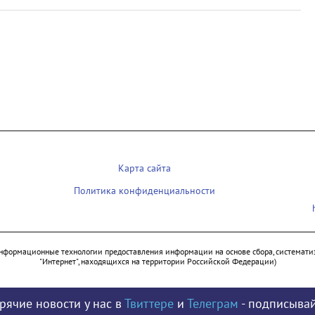
Карта сайта
Политика конфиденциальности
нформационные технологии предоставления информации на основе сбора, систематиз
"Интернет", находящихся на территории Российской Федерации)
рячие новости у нас в
Твиттере
и
Телеграм
- подписывай
© 2009 - 2026