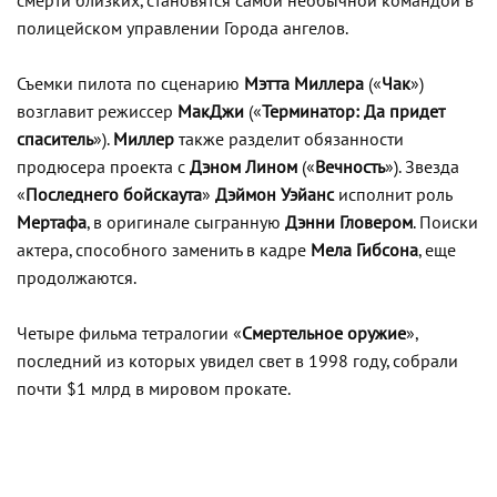
смерти близких, становятся самой необычной командой в
полицейском управлении Города ангелов.
Съемки пилота по сценарию
Мэтта Миллера
(«
Чак
»)
возглавит режиссер
МакДжи
(«
Терминатор: Да придет
спаситель
»).
Миллер
также разделит обязанности
продюсера проекта с
Дэном Лином
(«
Вечность
»). Звезда
«
Последнего бойскаута
»
Дэймон Уэйанс
исполнит роль
Мертафа
, в оригинале сыгранную
Дэнни Гловером
. Поиски
актера, способного заменить в кадре
Мела Гибсона
, еще
продолжаются.
Четыре фильма тетралогии «
Смертельное оружие
»,
последний из которых увидел свет в 1998 году, собрали
почти $1 млрд в мировом прокате.