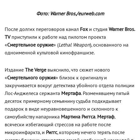
Фото: Warner Bros./eurweb.com
После долгих переговоров канал
Fox
и студия
Warner Bros.
TV
приступили к работе над пилотом проекта
«
Смертельное оружие
» (
Lethal Weapon
), основанного на
одноименной культовой кинофраншизе.
Издание
The Verge
выяснило, что сюжет нового
«
Смертельного оружия
» близок к оригиналу и
закручивается вокруг детектива убойного отдела полиции
Лос-Анджелеса сержанта
Мертафа
. Разменявшему пятый
десяток примерному семьянину судьба подкидывает
подарок в виде неуравновешенного и склонного к
самоубийству напарника
Мартина Риггса
.
Мертаф
,
всячески избегающий стрессов на работе после
микроинфаркта, и
Риггс
, которому нечего терять после