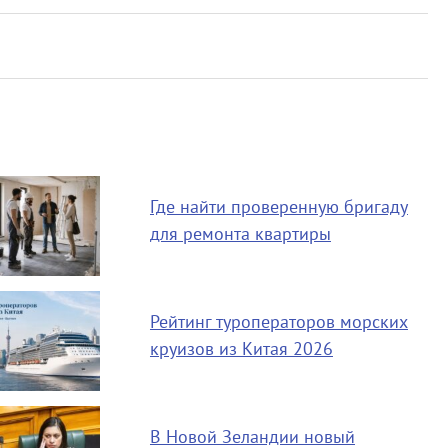
Где найти проверенную бригаду
для ремонта квартиры
Рейтинг туроператоров морских
круизов из Китая 2026
В Новой Зеландии новый