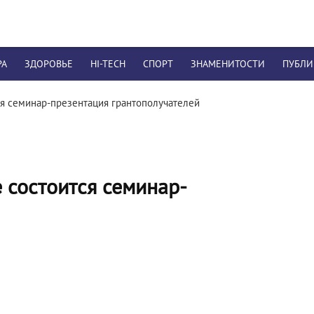
РА
ЗДОРОВЬЕ
HI-TECH
СПОРТ
ЗНАМЕНИТОСТИ
ПУБЛ
тся семинар-презентация грантополучателей
е состоится семинар-