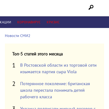
ИКАЦИИ
КОРОНАВИРУС
КРИЗИС
Новости СМИ2
Топ-5 статей этого месяца
В Ростовской области из торговой сети
изымается партия сыра Viola
Потерянное поколение: британская
школа перестала понимать детей
рабочего класса
Украина подписали мирный договор с