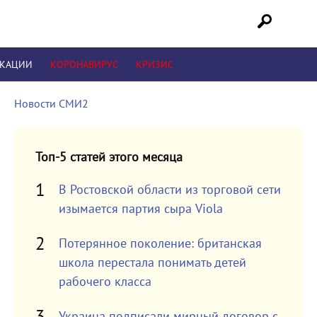
ИКАЦИИ
КОРОНАВИРУС
КРИЗИС
Новости СМИ2
Топ-5 статей этого месяца
В Ростовской области из торговой сети
изымается партия сыра Viola
Потерянное поколение: британская
школа перестала понимать детей
рабочего класса
Украина подписали мирный договор с