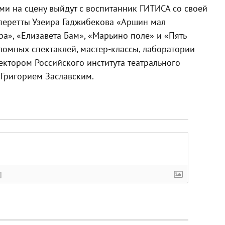
ми на сцену выйдут с воспитанник ГИТИСА со своей
перетты Узеира Гаджибекова «Аршин мал
ра», «Елизавета Бам», «Марьино поле» и «Пять
омных спектаклей, мастер-классы, лаборатории
ректором Российского института театрального
 Григорием Заславским.
]