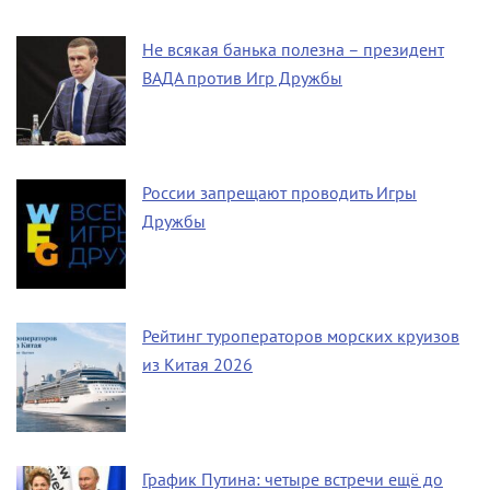
Не всякая банька полезна – президент
ВАДА против Игр Дружбы
России запрещают проводить Игры
Дружбы
Рейтинг туроператоров морских круизов
из Китая 2026
График Путина: четыре встречи ещё до