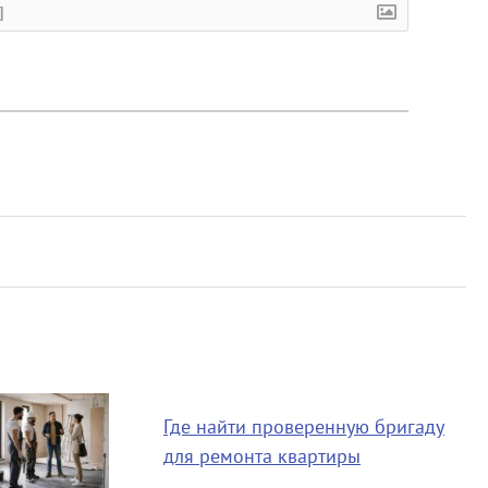
]
Где найти проверенную бригаду
для ремонта квартиры