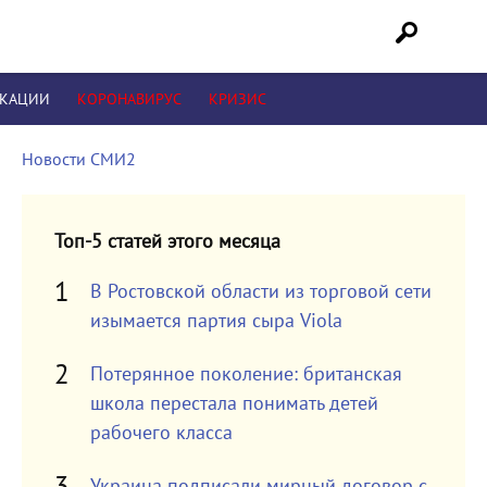
ИКАЦИИ
КОРОНАВИРУС
КРИЗИС
Новости СМИ2
Топ-5 статей этого месяца
В Ростовской области из торговой сети
изымается партия сыра Viola
Потерянное поколение: британская
школа перестала понимать детей
рабочего класса
Украина подписали мирный договор с