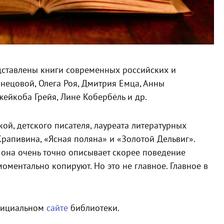
дставлены книги современных российских и
нецовой, Олега Роя, Дмитрия Емца, Анны
ейкоба Грейя, Лине Кобербёль и др.
й, детского писателя, лауреата литературных
рапивина, «Ясная поляна» и «Золотой Дельвиг».
 она очень точно описывает скорее поведение
моментально копируют. Но это не главное. Главное в
официальном
сайте
библиотеки.