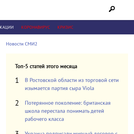
ИКАЦИИ
КОРОНАВИРУС
КРИЗИС
Новости СМИ2
Топ-5 статей этого месяца
В Ростовской области из торговой сети
изымается партия сыра Viola
Потерянное поколение: британская
школа перестала понимать детей
рабочего класса
Украина подписали мирный договор с