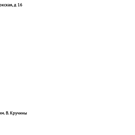
кская, д 16
им. В. Кручины