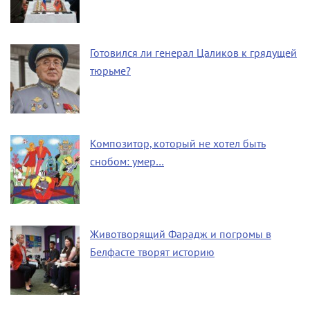
Готовился ли генерал Цаликов к грядущей
тюрьме?
Композитор, который не хотел быть
снобом: умер…
Животворящий Фарадж и погромы в
Белфасте творят историю