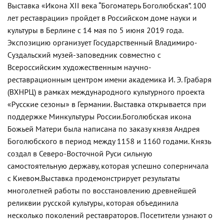
Выставка «Икона XII века “Богоматерь Боголюбская”. 100
лет реставрации» пройдет в Российском доме науки и
культуры в Берлине с 14 мая по 5 июня 2019 года.
Экспозицию организует Государственный Владимиро-
Суздальский музей-заповедник совместно с
Всероссийским художественным научно-
реставрационным центром имени академика И. Э. Грабаря
(ВХНРЦ) в рамках международного культурного проекта
«Русские сезоны» в Германии. Выставка открывается при
поддержке Минкультуры России.
Боголюбская икона
Божьей Матери была написана по заказу князя Андрея
Боголюбского в период между 1158 и 1160 годами. Князь
создал в Северо-Восточной Руси сильную
самостоятельную державу, которая успешно соперничала
с Киевом.
Выставка продемонстрирует результаты
многолетней работы по восстановлению древнейшей
реликвии русской культуры, которая объединила
несколько поколений реставраторов. Посетители узнают о