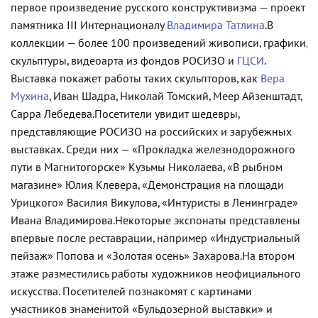
первое произведение русского конструктивизма — проект
памятника III Интернационалу
Владимира Татлина
.
В
коллекции — более 100 произведений живописи, графики,
скульптуры, видеоарта из фондов РОСИЗО и
ГЦСИ
.
Выставка покажет работы таких скульпторов, как
Вера
Мухина
, Иван Шадра, Николай Томский, Меер Айзенштадт,
Сарра Лебедева.
Посетители увидит шедевры,
представляющие РОСИЗО на российских и зарубежных
выставках. Среди них — «Прокладка железнодорожного
пути в Магнитогорске» Кузьмы Николаева, «В рыбном
магазине» Юлия Клевера, «Демонстрация на площади
Урицкого» Василия Викулова, «Интуристы в Ленинграде»
Ивана Владимирова.
Некоторые экспонаты представлены
впервые после реставрации, например «Индустриальный
пейзаж» Попова и «Золотая осень» Захарова.
На втором
этаже разместились работы художников неофициального
искусства. Посетителей познакомят с картинами
участников знаменитой «Бульдозерной выставки» и