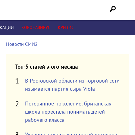
ИКАЦИИ
КОРОНАВИРУС
КРИЗИС
Новости СМИ2
Топ-5 статей этого месяца
В Ростовской области из торговой сети
изымается партия сыра Viola
Потерянное поколение: британская
школа перестала понимать детей
рабочего класса
Украина подписали мирный договор с