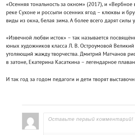
«Осенняя тональность за окном» (2017), и «Вербное
реке Сухоне и россыпи осенних ягод – клюквы и бр
виды из окна, белая зима. А более всего дарят силы 
«Извечной любви исток» – так называется посвящён
юных художников класса Л. В. Остроумовой Великий 
утоляющий жажду творчества. Дмитрий Матчанов рис
в затоне, Екатерина Касаткина – легендарное плава
И так год за годом педагоги и дети творят выставоч