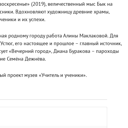
 воскресенье» (2019), величественный мыс Бык на
усники. Вдохновляют художницу древние храмы,
ученики и их успехи.
ная родному городу работа Алины Маклаковой. Для
Устюг, его настоящее и прошлое – главный источник,
ует «Вечерний город», Диана Буракова – пароходы
ние Семёна Дежнёва.
ный проект музея «Учитель и ученики».