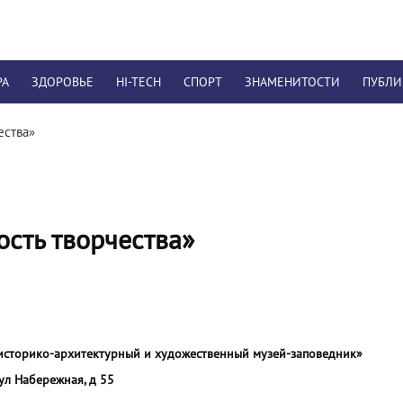
РА
ЗДОРОВЬЕ
HI-TECH
СПОРТ
ЗНАМЕНИТОСТИ
ПУБЛ
ества»
ость творчества»
историко-архитектурный и художественный музей-заповедник»
 ул Набережная, д 55