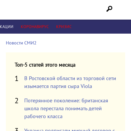
ИКАЦИИ
КОРОНАВИРУС
КРИЗИС
Новости СМИ2
Топ-5 статей этого месяца
В Ростовской области из торговой сети
изымается партия сыра Viola
Потерянное поколение: британская
школа перестала понимать детей
рабочего класса
Украина подписали мирный договор с