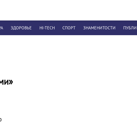
РА
ЗДОРОВЬЕ
HI-TECH
СПОРТ
ЗНАМЕНИТОСТИ
ПУБЛ
ми»
0