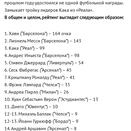
прошлом году удостоился не одной футбольной награды.
Замыкает тройку лидеров Кака из «Реала».
В общем и целом, рейтинг выглядит следующим образом:
1. Хави (“Барселона”) – 164 очка
2. Лионель Месси (“Барселона”) – 143
3. Кака (“Реал”) – 99
4. Андрес Иньеста (“Барселона”) – 98
5. Стивен Джеррард (“Ливерпуль”) – 54
6. Сеск Фабрегас (“Арсенал”) – 45
7. Криштиану Роналду (“Реал”) – 41
8. Фрэнк Лэмпард (“Челси”) – 35
9. Андреа Пирло (“Милан”) – 26
10. Хуан Себастьян Верон (“Эстудиантес”) – 13
11. Диего (“Ювентус”) – 10
12-13. Михаэль Баллак (“Челси”) – 9
12-13. Йоанн Гуркюфф (“Бордо”) – 9
14. Андрей Аршавин (“Арсенал”) – 8